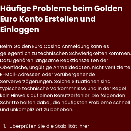
Häufige Probleme beim Golden
Euro Konto Erstellen und
Einloggen
Beim Golden Euro Casino Anmeldung kann es
gelegentlich zu technischen Schwierigkeiten kommen.
Dazu gehören langsame Reaktionszeiten der
Oberfläche, ungültige Anmeldedaten, nicht verifizierte
E-Mail-Adressen oder vorübergehende
Serververzögerungen. Solche Situationen sind
typische technische Vorkommnisse und in der Regel
kein Hinweis auf einen Benutzerfehler. Die folgenden
Schritte helfen dabei, die häufigsten Probleme schnell
und unkompliziert zu beheben.
Überprüfen Sie die Stabilität Ihrer