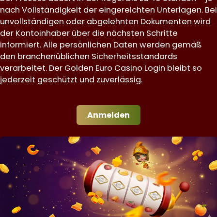
nach Vollständigkeit der eingereichten Unterlagen. Bei
unvollständigen oder abgelehnten Dokumenten wird
der Kontoinhaber über die nächsten Schritte
informiert. Alle persönlichen Daten werden gemäß
den branchenüblichen Sicherheitsstandards
verarbeitet. Der Golden Euro Casino Login bleibt so
jederzeit geschützt und zuverlässig.
Anmelden