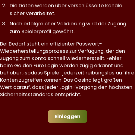
Die Daten werden über verschlüsselte Kanäle
sicher verarbeitet.
Nach erfolgreicher Validierung wird der Zugang
zum Spielerprofil gewährt.
Bei Bedarf steht ein effizienter Passwort-
Wiederherstellungsprozess zur Verfügung, der den
Zugang zum Konto schnell wiederherstellt. Fehler
beim Golden Euro Login werden zügig erkannt und
behoben, sodass Spieler jederzeit reibungslos auf ihre
Konten zugreifen können. Das Casino legt großen
Wert darauf, dass jeder Login-Vorgang den höchsten
Sicherheitsstandards entspricht.
Einloggen